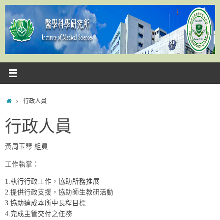
Skip
to
content
Home
行政人員
行政人員
黃周玉琴 組員
工作執掌：
1.執行行政工作，協助所務推展
2.提供行政支援，協助師生教研活動
3.協助達成本所中長程目標
4.完成主管交付之任務